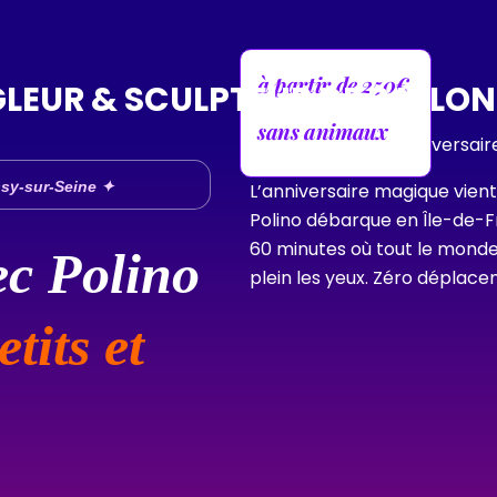
à partir de 250€
sans animaux
ssy-sur-Seine ✦
L’anniversaire magique vien
Polino débarque en Île-de-F
60 minutes où tout le monde 
ec Polino
plein les yeux. Zéro déplac
tits et