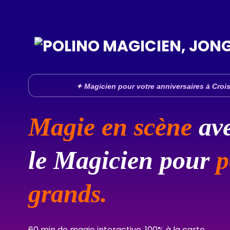
Skip
to
content
✦ Magicien pour votre anniversaires à Croi
Magie en scène
av
le Magicien pour
pe
grands.
60 min de magie interactive, 100% à la carte