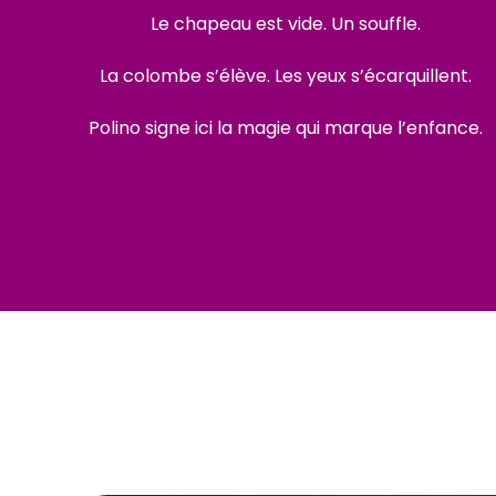
Le chapeau est vide. Un souffle.
La colombe s’élève. Les yeux s’écarquillent.
Polino signe ici la magie qui marque l’enfance.
Le Vésinet
Mareil-Marly
Feucherolles
Saint-Nom-la-Bretèche
Boulogne-Billancourt