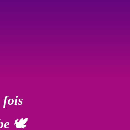
e fois
be 🕊️