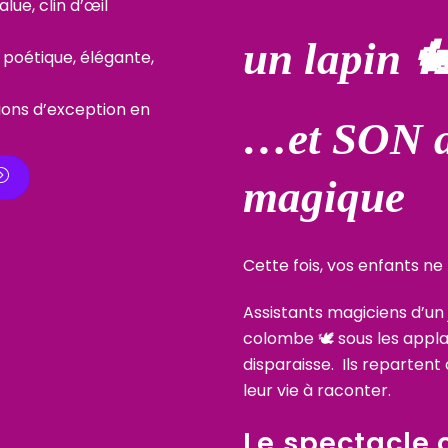
lue, clin d’œil
un lapin 
 poétique, élégante,
ions d’exception en
…et SON a
magique
Cette fois, vos enfants n
Assistants magiciens d’un 
colombe 🕊️ sous les appla
disparaisse.
Ils repartent 
leur vie à raconter.
Le spectacle