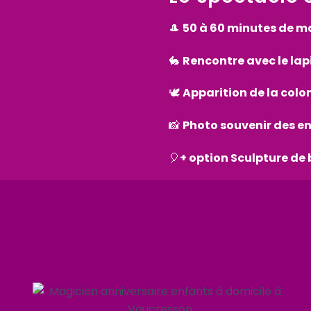
🎩
50
à 60 minutes de ma
🐇
Rencontre avec le la
🕊️
Apparition de la col
📸
Photo souvenir des en
🎈
+ option
Sculpture de