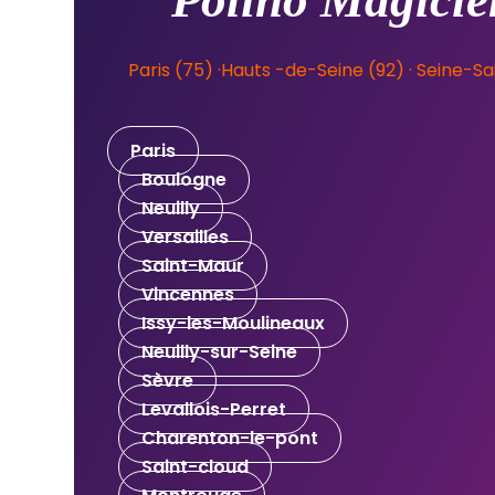
Polino Magicien
Paris (75)
·
Hauts
-de-Seine
(92)
·
Seine-Sai
Paris
Boulogne
Neuilly
Versailles
Saint-Maur
Vincennes
Issy-les-Moulineaux
Neuilly-sur-Seine
Sèvre
Levallois-Perret
Charenton-le-pont
Saint-cloud