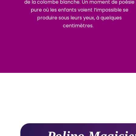
de la colombe blanche. Un moment de poésie
pure où les enfants voient l’impossible se
produire sous leurs yeux, à quelques
centimètres.
Le Vésinet
Mareil-Marly
Feucherolles
Saint-Nom-la-Bretèche
Boulogne-Billancourt