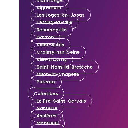
Montrouge
Aigremont
Les Loges-en-Josas
L'Étang-la-Ville
Rennemoulin
Davron
Saint-Aubin
Croissy-sur-Seine
Ville-d'Avray
Saint-Nom-la-Bretèche
Milon-la-Chapelle
Puteaux
Colombes
Le Pré-Saint-Gervais
Nanterre
Asnières
Montreuil