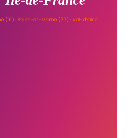
l’Île-de-France
 (91) ·
Seine-et-Marne (77) ·
Val-d’Oise