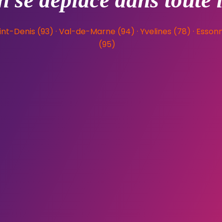
 se déplace dans toute 
nt-Denis (93)
· Val-de-Marne (94) ·
Yvelines (78) ·
Essonne
(95)