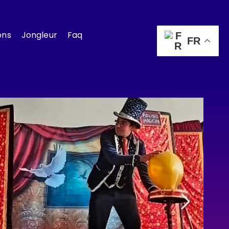
ons
Jongleur
Faq
FR