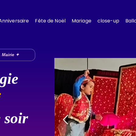
Anniversaire
Fête de Noël
Mariage
close-up
Ball
 Mairie ✦
gie
i
 soir