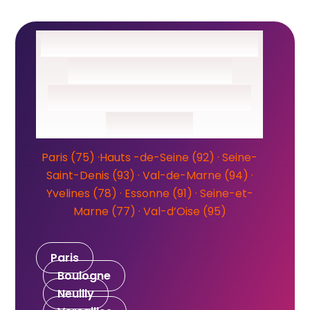
Boulogne-Billancourt
Le plus beau cadeau ?
Un anniversaire
magique gravé pour
toujours
Paris (75)
·
Hauts
-de-Seine
(92)
·
Seine-
Saint-Denis (93)
· Val-de-Marne (94) ·
Yvelines (78) ·
Essonne (91) ·
Seine-et-
Marne (77) ·
Val-d’Oise (95)
Paris
Boulogne
Neuilly