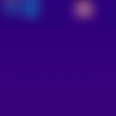
Magicien anniversaire
Magicien à Les Loges-en-Josas
Magicien à Aigremont
Magicien anniversaire à Montrouge
Magicien anniversaire à Asnière
Magicien anniversaire à Levallois-Perret
Magicien anniversaire à Nanterre
Magicien anniversaire à Rennemoulin
Magicien anniversaire à Davron