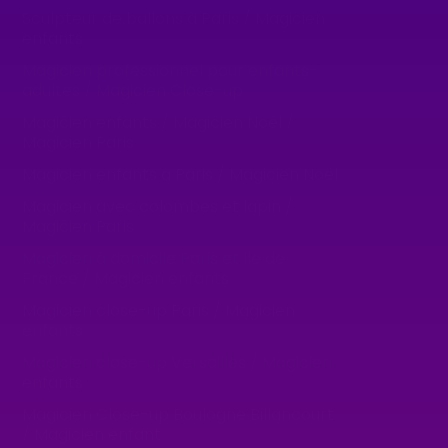
Sculpteur de ballons à Paris / Magicien
enfants
Magicien professionnel pour enfants-
adultes / Magicien Close-up
Magicien enfants / Magicien Noël /
Magicien Paris
Magicien enfants à Paris / Magicien Noël
Magicien avec colombes et lapin /
Magicien Paris
Magicien à domicile Paris et Ile de
France / Magicien enfants
Magicien close-up Paris / Magicien
enfants
Magicien close-up Versailles / Magicien
enfants
Magicien Close-up Boulogne Billancourt
/ Magicien enfant