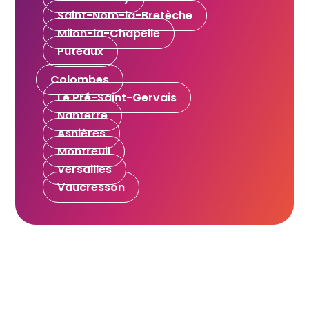
Saint-Nom-la-Bretèche
Milon-la-Chapelle
Puteaux
Colombes
Le Pré-Saint-Gervais
Nanterre
Asnières
Montreuil
Versailles
Vaucresson