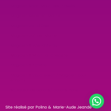
Magicien Saint-Maur-des-Fossés
Magicien Seine-et-Marne
Magicien Val-d’Oise
Magicien Val-de-Marne
Magicien à Ville-d’Avray
Magicien à Milon-la-Chapelle
Magicien à Asnière
Magicien à Vaucresson / Magicien pour
enfants
Sculpteur de ballons/ ballons Paris
Site réalisé par Polino &
Marie-Aude Jeandé