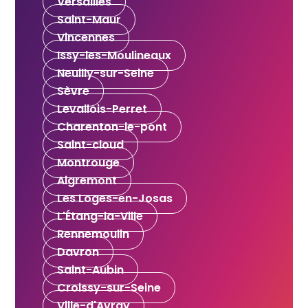
Versailles
Saint-Maur
Vincennes
Issy-les-Moulineaux
Neuilly-sur-Seine
Sèvre
Levallois-Perret
Charenton-le-pont
Saint-cloud
Montrouge
Aigremont
Les Loges-en-Josas
L'Étang-la-Ville
Rennemoulin
Davron
Saint-Aubin
Croissy-sur-Seine
Ville-d'Avray