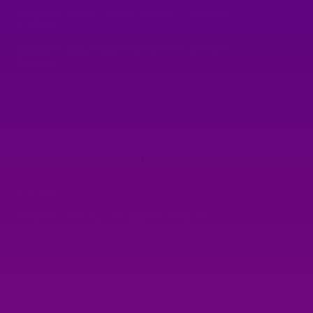
Magicien close-up au Vésinet / Magicien
enfants
Magicien pour arbre de Noël en Ile-de-
France
Magicien anniversaire enfant à
colombes / Magicien Noël
Magicien anniversaire au Pré-Saint-
Gervais / Magicien Noël
Magicien Boulogne / Magicien enfants
Magicien Hauts-de-Seine / Magicien
enfants
Magicien Neuilly / Magicien enfants
Magicien Seine-Saint-Denis / magicien
enfants
Magicien Versailles / Magicien enfants
Magicien Vincennes / Magicien enfants