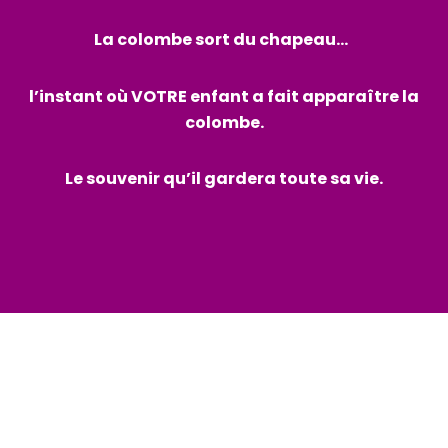
La colombe sort du chapeau…
l’instant où VOTRE enfant a fait apparaître la
colombe.
Le souvenir qu’il gardera toute sa vie.
Le Vésinet
Mareil-Marly
Feucherolles
Saint-Nom-la-Bretèche