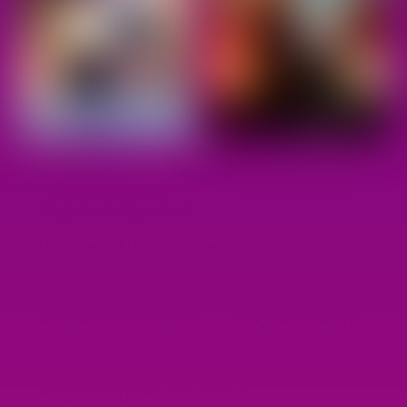
Magicien à Mareil-Marly
Magicien à Aigremont
Magicien à Étang-la-Ville
Magicien à Les Loges-en-Josas
Magicien à Saint-cloud
Magicien à Sèvre
Magicien Essonne
Magicien Issy-les-Moulineaux