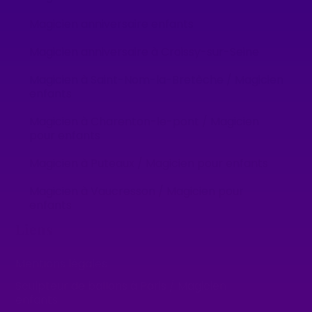
Magicien anniversaire enfants
Magicien anniversaire à Croissy-sur-Seine
Magicien à Saint-Nom-la-Bretèche / Magicien
enfants
Magicien à Charenton-le-pont / Magicien
pour enfants
Magicien à Puteaux / Magicien pour enfants
Magicien à Vaucresson / Magicien pour
enfants
Liens
Mentions légales
Sculpteur de ballons à Paris / Magicien
enfants