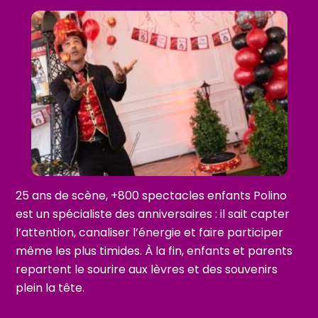
25 ans de scène, +800 spectacles enfants
Polino
est un spécialiste des anniversaires : il sait capter
l’attention, canaliser l’énergie et faire participer
même les plus timides. À la fin, enfants et parents
repartent le sourire aux lèvres et des souvenirs
plein la tête.