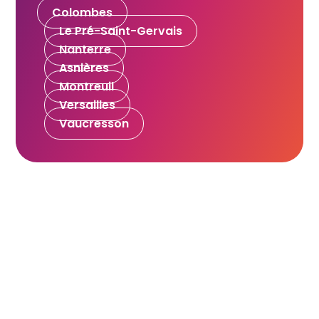
Colombes
Le Pré-Saint-Gervais
Nanterre
Asnières
Montreuil
Versailles
Vaucresson