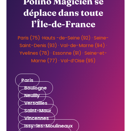
Polino Magicien se
déplace dans toute
l’Île-de-France
Paris (75)
·
Hauts
-de-Seine
(92)
·
Seine-
Saint-Denis (93)
· Val-de-Marne (94) ·
Yvelines (78) ·
Essonne (91) ·
Seine-et-
Marne (77) ·
Val-d’Oise (95)
Paris
Boulogne
Neuilly
Versailles
Saint-Maur
Vincennes
Issy-les-Moulineaux