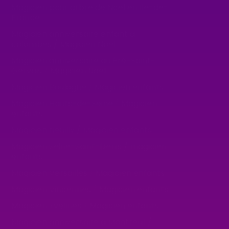
Magicien pour arbre de Noël en Ile-de-
France
Magicien anniversaire enfant à
colombes / Magicien Noël
Magicien anniversaire au Pré-Saint-
Gervais / Magicien Noël
Magicien Boulogne / Magicien enfants
Magicien Hauts-de-Seine / Magicien
enfants
Magicien Neuilly / Magicien enfants
Magicien Seine-Saint-Denis / magicien
enfants
Magicien Versailles / Magicien enfants
Magicien Vincennes / Magicien enfants
Magicien Yvelines / Magicien enfants
Magicien anniversaire à Montreuil /