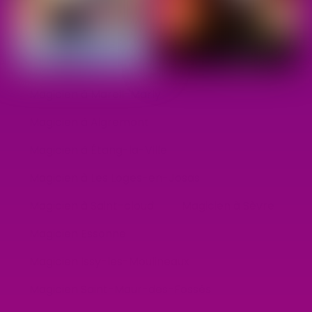
Magicien à Mareil-Marly
Magicien à Aigremont
Magicien à Étang-la-Ville
Magicien à Les Loges-en-Josas
Magicien à Saint-cloud
Magicien à Sèvre
Magicien Essonne
Magicien Issy-les-Moulineaux
Magicien Saint-Maur-des-Fossés