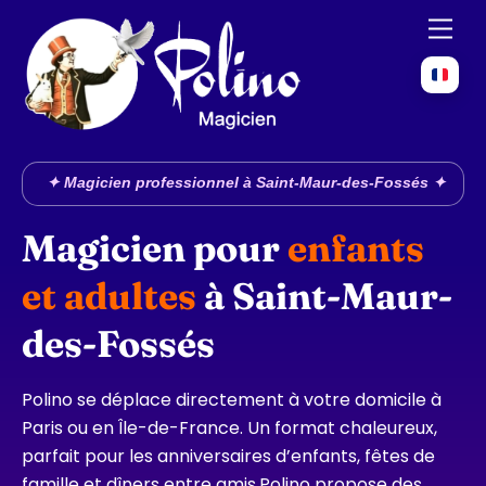
Skip
Men
to
content
✦ Magicien professionnel à Saint-Maur-des-Fossés ✦
Magicien pour
enfants
et adultes
à
Saint-Maur-
des-Fossés
Polino se déplace directement à votre domicile à
Paris ou en Île-de-France. Un format chaleureux,
parfait pour les anniversaires d’enfants, fêtes de
famille et dîners entre amis.Polino propose des