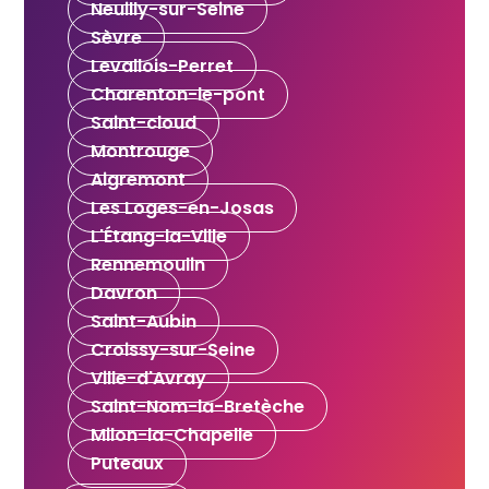
Neuilly-sur-Seine
Sèvre
Levallois-Perret
Charenton-le-pont
Saint-cloud
Montrouge
Aigremont
Les Loges-en-Josas
L'Étang-la-Ville
Rennemoulin
Davron
Saint-Aubin
Croissy-sur-Seine
Ville-d'Avray
Saint-Nom-la-Bretèche
Milon-la-Chapelle
Puteaux