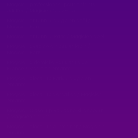
Magicien professionnel pour enfants-
adultes / Magicien Close-up
Magicien enfants / Magicien Noël /
Magicien Paris
Magicien enfants à Paris / Magicien Noël
Magicien avec colombes et lapin /
Magicien Paris
Magicien à domicile Paris et Ile de
France / Magicien enfants
Magicien close-up Paris / Magicien
enfants
Magicien close-up Versailles / Magicien
enfants
Magicien Close-up Boulogne Billancourt
/ Magicien enfant
Magicien close-up au Vésinet / Magicien
enfants