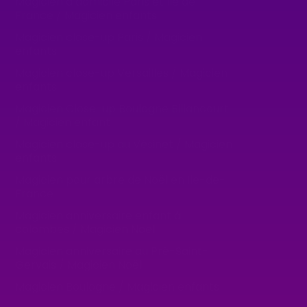
Magicien à domicile Paris et Ile de
France / Magicien enfants
Magicien close-up Paris / Magicien
enfants
Magicien close-up Versailles / Magicien
enfants
Magicien Close-up Boulogne Billancourt
/ Magicien enfant
Magicien close-up au Vésinet / Magicien
enfants
Magicien pour arbre de Noël en Ile-de-
France
Magicien anniversaire enfant à
colombes / Magicien Noël
Magicien anniversaire au Pré-Saint-
Gervais / Magicien Noël
Magicien Boulogne / Magicien enfants