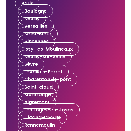
Paris
Boulogne
Neuilly
Versailles
Saint-Maur
Vincennes
Issy-les-Moulineaux
Neuilly-sur-Seine
Sèvre
Levallois-Perret
Charenton-le-pont
Saint-cloud
Montrouge
Aigremont
Les Loges-en-Josas
L'Étang-la-Ville
Rennemoulin