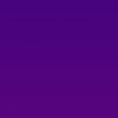
Magicien à Puteaux / Magicien pour enfants
Magicien à Vaucresson / Magicien pour
enfants
Liens
Mentions légales
Sculpteur de ballons à Paris / Magicien
enfants
Magicien professionnel pour enfants-
adultes / Magicien Close-up
Magicien enfants / Magicien Noël /
Magicien Paris
Magicien enfants à Paris / Magicien Noël
Magicien avec colombes et lapin /
Magicien Paris