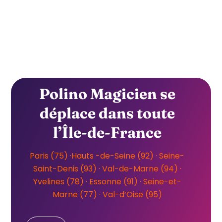
Le Vésinet
Mareil-Marly
Feucherolles
Saint-Nom-la-Bretèche
Boulogne-Billancourt
Polino Magicien se
déplace dans toute
l’Île-de-France
Paris (75)
·
Hauts
-de-Seine
(92)
·
Seine-
Saint-Denis (93)
· Val-de-Marne (94) ·
Yvelines (78) ·
Essonne (91) ·
Seine-et-
Marne (77) ·
Val-d’Oise (95)