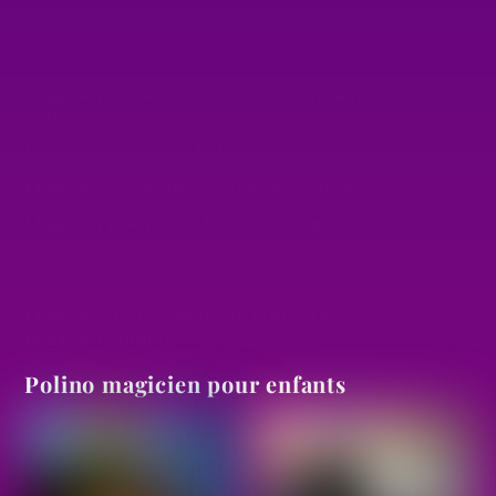
Magicien Hauts-de-Seine / Magicien
enfants
Magicien Neuilly / Magicien enfants
Magicien Seine-Saint-Denis / magicien
enfants
Magicien Versailles / Magicien enfants
Magicien Vincennes / Magicien enfants
Magicien Yvelines / Magicien enfants
Magicien anniversaire à Montreuil /
Magicien enfants
Magicien à Saint-Nom-la-Bretèche /
Magicien enfants
Polino magicien pour enfants