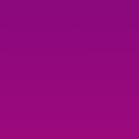
Magicien à Étang-la-Ville
Magicien à Les Loges-en-Josas
Magicien à Saint-cloud
Magicien à Sèvre
Magicien Essonne
Magicien Issy-les-Moulineaux
Magicien Saint-Maur-des-Fossés
Magicien Seine-et-Marne
Magicien Val-d’Oise
Magicien Val-de-Marne
Magicien à Ville-d’Avray
Magicien à Milon-la-Chapelle