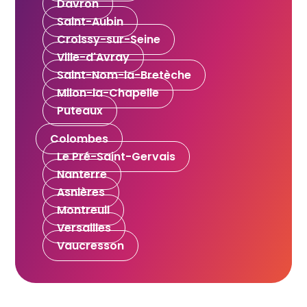
Davron
Saint-Aubin
Croissy-sur-Seine
Ville-d'Avray
Saint-Nom-la-Bretèche
Milon-la-Chapelle
Puteaux
Colombes
Le Pré-Saint-Gervais
Nanterre
Asnières
Montreuil
Versailles
Vaucresson